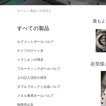
ホーム
>
製品
>
産業蝶弁
最もよ
すべての製品
セグメントボールバルブ
ナイフのゲート弁
トラニオンの球弁
産業蝶
フローティングボールバルブ
上の記入項目の球弁
ダブルブロックと出血バルブ
メタル座席ボールバルブ
地球停止弁