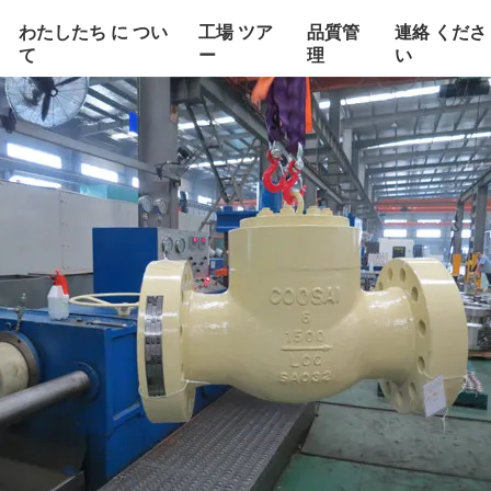
わたしたち に つい
工場 ツア
品質管
連絡 くださ
て
ー
理
い