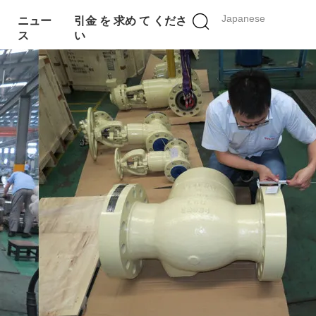
Japanese
ニュー
引金 を 求め て くださ
ス
い