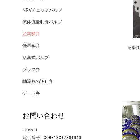
NRVチェックバルブ
流体流量制御バルブ
産業蝶弁
低温学弁
耐磨性
活塞式バルブ
プラグ弁
軸流れの逆止弁
ゲート弁
お問い合わせ
Leeo.li
電話番号 :
008613017861943