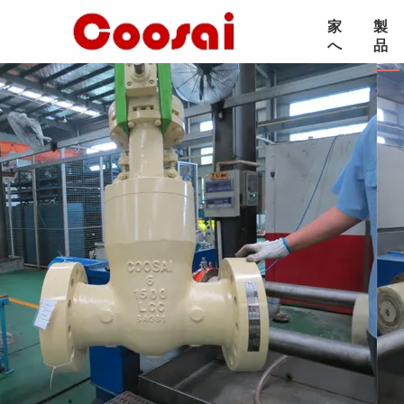
家
製
へ
品