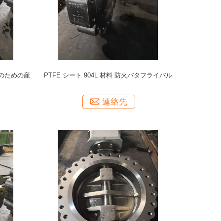
ムのための産
PTFE シート 904L 材料 防火バタフライバル
連絡先