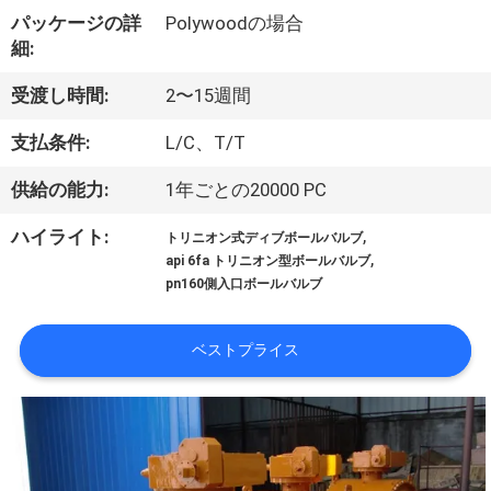
た
パッケージの詳
Polywoodの場合
ち
細:
に
受渡し時間:
2〜15週間
つ
支払条件:
L/C、T/T
い
供給の能力:
1年ごとの20000 PC
て
,
ハイライト:
トリニオン式ディブボールバルブ
,
api 6fa トリニオン型ボールバルブ
pn160側入口ボールバルブ
工
場
ベストプライス
ツ
ア
ー