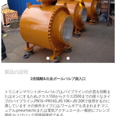
品
質
管
理
連
絡
製品の説明
2倍隔離&出血ボールバルブ側入口
く
だ
トリニオンマウントボールバルブは,パイプラインの介質を切断ま
たはオンにするため,クラス150からクラス2500までの様々なタイ
プのパイプライン,PN16~PN160,JIS 10K~JIS 20Kで使用するのに
さ
適しています.その操作タイプには,ワームギアも含まれます.マニ
ュアル,pneumacticまたは電気アクチュエータ,一般的にフレンズ
い
接続,およびバック溶接端接続である.