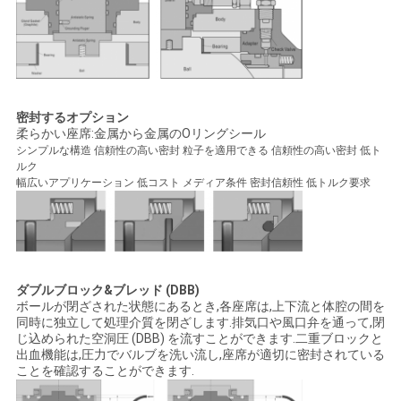
密封するオプション
柔らかい座席:金属から金属のOリングシール
シンプルな構造 信頼性の高い密封 粒子を適用できる 信頼性の高い密封 低ト
ルク
幅広いアプリケーション 低コスト メディア条件 密封信頼性 低トルク要求
ダブルブロック&ブレッド (DBB)
ボールが閉ざされた状態にあるとき,各座席は,上下流と体腔の間を
同時に独立して処理介質を閉ざします.排気口や風口弁を通って,閉
じ込められた空洞圧 (DBB) を流すことができます.二重ブロックと
出血機能は,圧力でバルブを洗い流し,座席が適切に密封されている
ことを確認することができます.