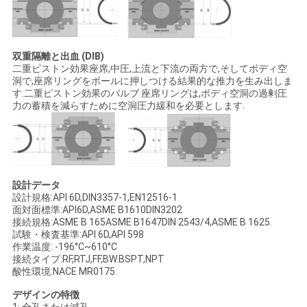
双重隔離と出血 (DIB)
二重ピストン効果座席,中圧,上流と下流の両方で,そしてボディ空
洞で,座席リングをボールに押しつける結果的な推力を生み出しま
す.二重ピストン効果のバルブ 座席リングは,ボディ空洞の過剰圧
力の蓄積を減らすために空洞圧力緩和を必要とします.
設計データ
設計規格:API 6D,DIN3357-1,EN12516-1
面対面標準:API6D,ASME B1610DIN3202
接続規格:ASME B 165ASME B1647DIN 2543/4,ASME B 1625
試験・検査基準:API 6D,API 598
作業温度: -196°C~610°C
接続タイプ:RF,RTJ,FF,BW.BSPT,NPT
酸性環境:NACE MR0175
デザインの特徴
1: 全孔または減孔