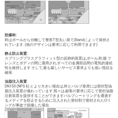
て
く
だ
さ
防爆幹:
幹はボールから分離して整形T型丸い肩で,Blandによって保持さ
い
れています. (他のデザインは要求に応じて利用できます)
静止防止装置:
スプリングプラスグラフィット型の反静的装置は,ボール,幹,腺 フ
地
レンズとボディの間に適用され,すべての金属部品間の電気的連続
性を維持します.そして,最も厳しいサービス要求よりも低い抵抗を
図
確保.
油脂注入装置
DN150 (NPS 6) とより大きい場合は,幹とバルブ座席には密封型油
PRIVACY
脂注入装置が備わっています.我々は,顧客の要求に応じて密封油脂
注射装置を提供することができますバルブシートリングを通過す
POLICY
るメディアを防止するために注入された密封剤で密封されたOリ
ングが事故で損傷した場合.