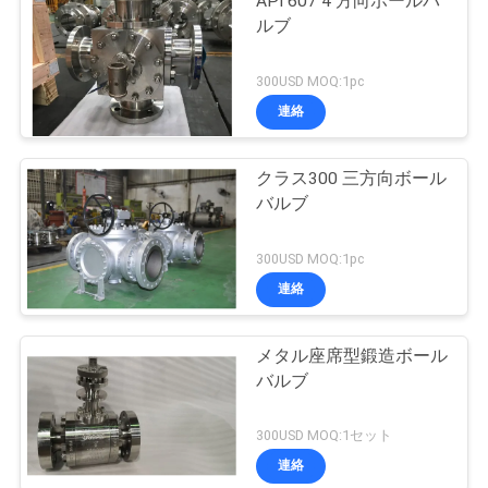
API 607 4 方向ボールバ
ルブ
300USD MOQ:1pc
連絡
クラス300 三方向ボール
バルブ
300USD MOQ:1pc
連絡
メタル座席型鍛造ボール
バルブ
300USD MOQ:1セット
連絡