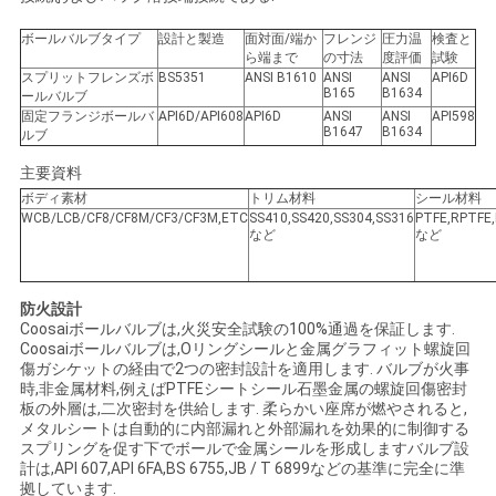
ボールバルブタイプ
設計と製造
面対面/端か
フレンジ
圧力温
検査と
ら端まで
の寸法
度評価
試験
ニ
スプリットフレンズボ
BS5351
ANSI B1610
ANSI
ANSI
API6D
B165
B1634
ールバルブ
ュ
固定フランジボールバ
API6D/API608
API6D
ANSI
ANSI
API598
B1647
B1634
ルブ
ー
主要資料
ス
ボディ素材
トリム材料
シール材料
WCB/LCB/CF8/CF8M/CF3/CF3M,ETC
SS410,SS420,SS304,SS316
PTFE,RPTFE,
など
など
引
防火設計
金
Coosaiボールバルブは,火災安全試験の100%通過を保証します.
Coosaiボールバルブは,Oリングシールと金属グラフィット螺旋回
を
傷ガシケットの経由で2つの密封設計を適用します. バルブが火事
時,非金属材料,例えばPTFEシートシール石墨金属の螺旋回傷密封
求
板の外層は,二次密封を供給します. 柔らかい座席が燃やされると,
メタルシートは自動的に内部漏れと外部漏れを効果的に制御する
め
スプリングを促す下でボールで金属シールを形成しますバルブ設
計は,API 607,API 6FA,BS 6755,JB / T 6899などの基準に完全に準
拠しています.