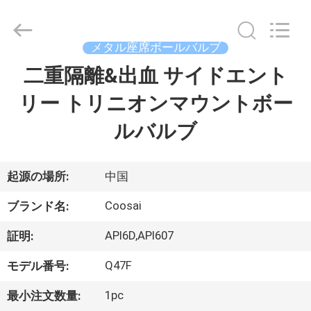
ブ
supplier.
Copyright
©
2020
メタル座席ボールバルブ
-
2026
COOSAI
二重隔離&出血 サイドエント
家
valve
group.
All
リー トリニオンマウントボー
へ
Rights
Reserved.
ルバルブ
製
品
起源の場所:
中国
Coosai
ブランド名:
わ
API6D,API607
証明:
た
Q47F
モデル番号:
し
1pc
最小注文数量: