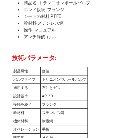
商品名: トランニオンボールバルブ
さ
エンド接続: フランジ
シートの材料:PTFE
い
幹材料:ステンレス鋼
操作: マニュアル
アンチ静的: はい
ニ
ュ
技術パラメータ:
ー
製品属性
価値
バルブタイプ
トリニオン型ボールバルブ
ス
適用する
石油とガス
設計基準
API 6D
接続を終了
フラング
引
幹材料
ステンレス鋼
金
機体材料
炭素鋼
オペレーション
手帳
を
防災用
そうだ