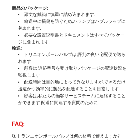
商品のパッケージ:
頑丈な紙箱に慎重に詰め込まれます.
輸送中に損傷を防ぐため,バランプはバブルラップに
包まれます.
必要な設置説明書とドキュメントはすべてパッケー
ジに含まれます.
輸送:
トリニオンボールバルブは 評判の良い宅配便で送ら
れます
顧客は 追跡番号を受け取り パッケージの配達状況を
監視します
配送時間は目的地によって異なりますが,できるだけ
迅速かつ効率的に製品を配達することを目指します.
顧客は,私たちの顧客サービスチームに連絡すること
ができます 配送に関連する質問のために.
FAQ:
Q: トランニオンボールバルブは何の材料で使えますか?