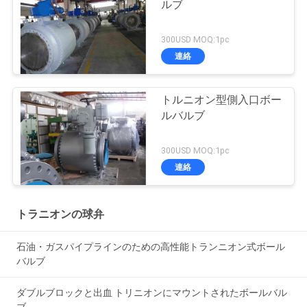
ルブ
300USD MOQ:1pc
連絡
トルニオン型側入口ボー
ルバルブ
300USD MOQ:1pc
連絡
トラニオンの球弁
石油・ガスパイプラインのための高性能トランニオン式ボール
バルブ
ダブルブロックと出血 トリニオンにマウントされたボールバル