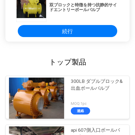
双ブロックと特徴を持つ抗静的サイ
ドエントリーボールバルブ
続行
トップ製品
300LB ダブルブロック&
出血ボールバルブ
MOQ:1pc
連絡
api 607側入口ボールバ