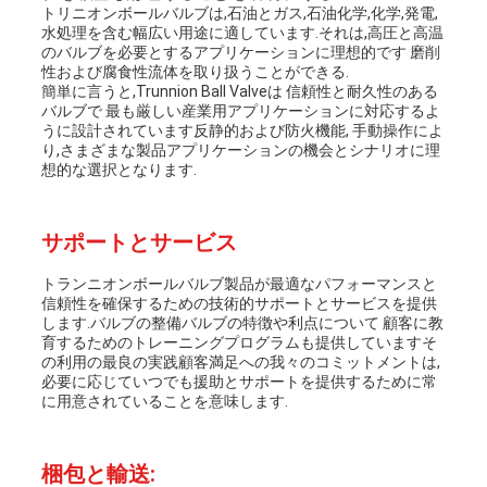
トリニオンボールバルブは,石油とガス,石油化学,化学,発電,
PRIVACY
水処理を含む幅広い用途に適しています.それは,高圧と高温
のバルブを必要とするアプリケーションに理想的です 磨削
POLICY
性および腐食性流体を取り扱うことができる.
簡単に言うと,Trunnion Ball Valveは 信頼性と耐久性のある
バルブで 最も厳しい産業用アプリケーションに対応するよ
うに設計されています反静的および防火機能, 手動操作によ
り,さまざまな製品アプリケーションの機会とシナリオに理
想的な選択となります.
サポートとサービス
トランニオンボールバルブ製品が最適なパフォーマンスと
信頼性を確保するための技術的サポートとサービスを提供
します.バルブの整備バルブの特徴や利点について 顧客に教
育するためのトレーニングプログラムも提供していますそ
の利用の最良の実践顧客満足への我々のコミットメントは,
必要に応じていつでも援助とサポートを提供するために常
に用意されていることを意味します.
梱包と輸送: