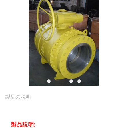
た
ち
に
つ
い
て
工
製品の説明
場
ツ
ア
製品説明: