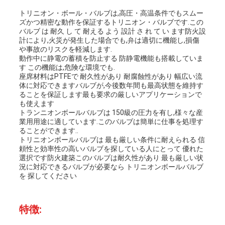
ー
トリニオン・ボール・バルブは,高圧・高温条件でもスムー
ズかつ精密な動作を保証するトリニオン・バルブです.この
バルブ は 耐久 し て 耐える よう 設計 さ れ て い ます防火設
計により,火災が発生した場合でも,弁は適切に機能し,損傷
や事故のリスクを軽減します.
品
動作中に静電の蓄積を防止する 防静電機能も搭載していま
す この機能は,危険な環境でも.
質
座席材料はPTFEで 耐久性があり 耐腐蝕性があり 幅広い流
体に対応できますバルブが,今後数年間も最高状態を維持す
管
ることを保証します最も要求の厳しいアプリケーションで
も使えます
トランニオンボールバルブは 150級の圧力を有し,様々な産
理
業用用途に適しています.このバルブは簡単に仕事を処理す
ることができます..
トリニオンボールバルブは 最も厳しい条件に耐えられる 信
頼性と効率性の高いバルブを探している人にとって 優れた
連
選択です防火建築このバルブは耐久性があり 最も厳しい状
況に対応できるバルブが必要なら トリニオンボールバルブ
絡
を 探してください
く
特徴:
だ