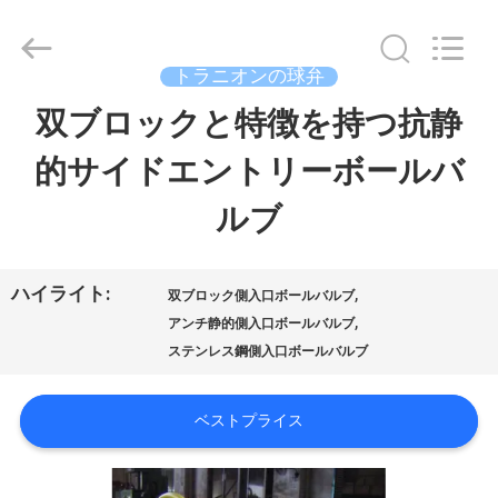
ブ
supplier.
Copyright
©
トラニオンの球弁
2020
-
双ブロックと特徴を持つ抗静
家
2026
COOSAI
valve
的サイドエントリーボールバ
へ
group.
All
Rights
ルブ
Reserved.
製
品
ハイライト:
,
双ブロック側入口ボールバルブ
,
アンチ静的側入口ボールバルブ
ステンレス鋼側入口ボールバルブ
わ
た
ベストプライス
し