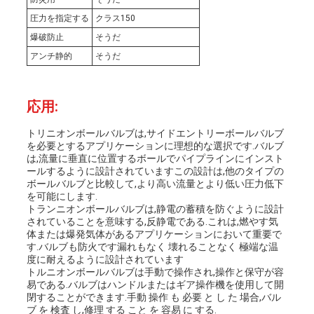
求
圧力を指定する
クラス150
爆破防止
そうだ
め
アンチ静的
そうだ
て
応用:
く
トリニオンボールバルブは,サイドエントリーボールバルブ
だ
を必要とするアプリケーションに理想的な選択です.バルブ
は,流量に垂直に位置するボールでパイプラインにインスト
さ
ールするように設計されていますこの設計は,他のタイプの
ボールバルブと比較して,より高い流量とより低い圧力低下
を可能にします.
い
トランニオンボールバルブは,静電の蓄積を防ぐように設計
されていることを意味する,反静電である.これは,燃やす気
体または爆発気体があるアプリケーションにおいて重要で
す.バルブも防火です漏れもなく 壊れることなく 極端な温
地
度に耐えるように設計されています
トルニオンボールバルブは手動で操作され,操作と保守が容
図
易である.バルブはハンドルまたはギア操作機を使用して開
閉することができます.手動 操作 も 必要 と し た 場合,バル
ブ を 検査 し,修理 する こと を 容易 に する.