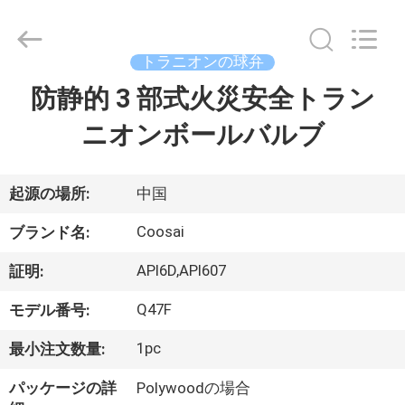
ブ
supplier.
Copyright
©
2020
トラニオンの球弁
-
2026
COOSAI
防静的 3 部式火災安全トラン
家
valve
group.
All
ニオンボールバルブ
へ
Rights
Reserved.
製
起源の場所:
中国
品
Coosai
ブランド名:
API6D,API607
証明:
わ
Q47F
モデル番号:
た
1pc
最小注文数量:
し
パッケージの詳
Polywoodの場合