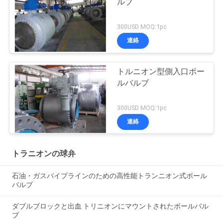
ルブ
300USD MOQ:1pc
連絡
トルニオン型側入口ボー
ルバルブ
300USD MOQ:1pc
連絡
トラニオンの球弁
石油・ガスパイプラインのための高性能トランニオン式ボール
バルブ
ダブルブロックと出血 トリニオンにマウントされたボールバル
ブ