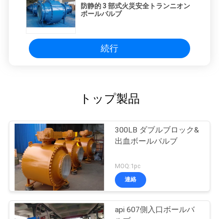
防静的 3 部式火災安全トランニオン
ボールバルブ
続行
トップ製品
300LB ダブルブロック&
出血ボールバルブ
MOQ:1pc
連絡
api 607側入口ボールバ