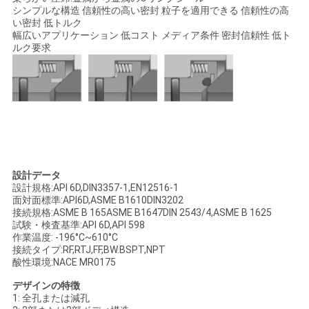
て
シンプルな構造 信頼性の高い密封 粒子を適用できる 信頼性の高
い密封 低トルク
く
幅広いアプリケーション 低コスト メディア条件 密封信頼性 低ト
ルク要求
だ
さ
い
地
設計データ
図
設計規格:API 6D,DIN3357-1,EN12516-1
面対面標準:API6D,ASME B1610DIN3202
接続規格:ASME B 165ASME B1647DIN 2543/4,ASME B 1625
試験・検査基準:API 6D,API 598
PRIVACY
作業温度: -196°C~610°C
接続タイプ:RF,RTJ,FF,BW.BSPT,NPT
POLICY
酸性環境:NACE MR0175
デザインの特徴
1: 全孔または減孔