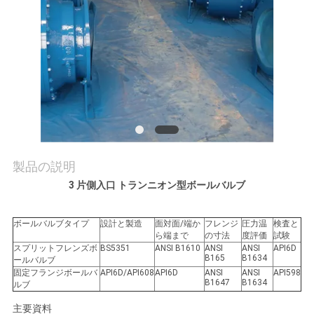
品
質
管
理
連
製品の説明
3 片側入口 トランニオン型ボールバルブ
絡
く
ボールバルブタイプ
設計と製造
面対面/端か
フレンジ
圧力温
検査と
ら端まで
の寸法
度評価
試験
だ
スプリットフレンズボ
BS5351
ANSI B1610
ANSI
ANSI
API6D
B165
B1634
ールバルブ
固定フランジボールバ
API6D/API608
API6D
ANSI
ANSI
API598
さ
B1647
B1634
ルブ
い
主要資料