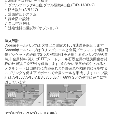
2: 2部または3部ボディ構造
3: ダブルブロック&出血,ダブル隔離&出血 ((DIB-1&DIB-2)
4: 防火設計 (API 607)
5: 爆破防止システム
6: 静止防止設計
7: 自己空洞解脱
8: 逃逸性排出量試験 (オプション)
防火設計
Coosaiボールバルブは,火災安全試験の100%通過を保証します.
Coosaiボールバルブは,Oリングシールと金属グラフィット螺旋回
傷ガシケットの経由で2つの密封設計を適用します. バルブが火事
時,非金属材料,例えばPTFEシートシール石墨金属の螺旋回傷密封
板の外層は,二次密封を供給します. 柔らかい座席が燃やされると,
メタルシートは自動的に内部漏れと外部漏れを効果的に制御する
スプリングを促す下でボールで金属シールを形成しますバルブ設
計は,API 607,API 6FA,BS 6755,JB / T 6899などの基準に完全に準
拠しています.
ダブルブロック&ブレッド (DBB)