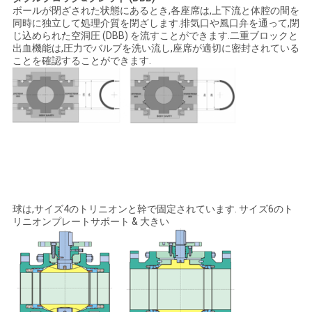
ボールが閉ざされた状態にあるとき,各座席は,上下流と体腔の間を
同時に独立して処理介質を閉ざします.排気口や風口弁を通って,閉
じ込められた空洞圧 (DBB) を流すことができます.二重ブロックと
出血機能は,圧力でバルブを洗い流し,座席が適切に密封されている
ことを確認することができます.
球は,サイズ4のトリニオンと幹で固定されています. サイズ6のト
リニオンプレートサポート & 大きい