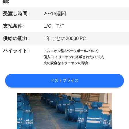
た
細:
ち
受渡し時間:
2〜15週間
に
支払条件:
L/C、T/T
つ
供給の能力:
1年ごとの20000 PC
い
,
ハイライト:
トルニオン型3パーツボールバルブ
て
,
側入口 トリニオンに搭載されたバルブ
火の安全なトラニオンの球弁
工
ベストプライス
場
ツ
ア
ー