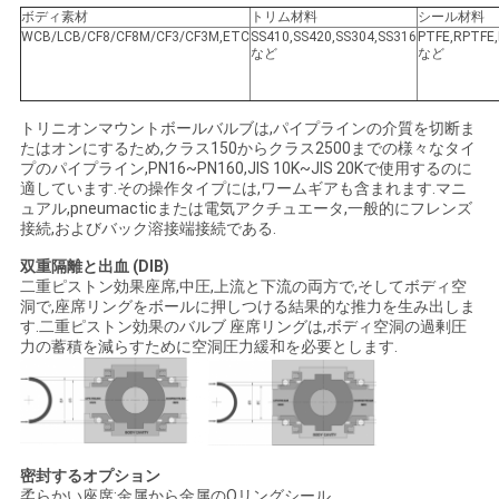
ボディ素材
トリム材料
シール材料
WCB/LCB/CF8/CF8M/CF3/CF3M,ETC
SS410,SS420,SS304,SS316
PTFE,RPTFE,
など
など
ニ
ュ
トリニオンマウントボールバルブは,パイプラインの介質を切断ま
たはオンにするため,クラス150からクラス2500までの様々なタイ
ー
プのパイプライン,PN16~PN160,JIS 10K~JIS 20Kで使用するのに
適しています.その操作タイプには,ワームギアも含まれます.マニ
ス
ュアル,pneumacticまたは電気アクチュエータ,一般的にフレンズ
接続,およびバック溶接端接続である.
双重隔離と出血 (DIB)
引
二重ピストン効果座席,中圧,上流と下流の両方で,そしてボディ空
洞で,座席リングをボールに押しつける結果的な推力を生み出しま
金
す.二重ピストン効果のバルブ 座席リングは,ボディ空洞の過剰圧
力の蓄積を減らすために空洞圧力緩和を必要とします.
を
求
め
密封するオプション
柔らかい座席:金属から金属のOリングシール